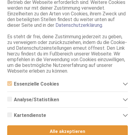
Betrieb der Webseite erforderlich sind. Weitere Cookies
Darmstadt
werden nur mit deiner Zustimmung verwendet.
Einzelheiten zu den Arten von Cookies, ihrem Zweck und
Ana - Top Service
den beteiligten Stellen findest du weiter unten auf
26 Jahre, 75B, KF 36, 1.65m, total rasiert, mitteleuropäisch
dieser Seite und in der
Datenschutzerklärung
.
ZK, 69, GF6, NSa, Franz b. Ihr, BV, Schmu., Kuscheln
Es steht dir frei, deine Zustimmung jederzeit zu geben,
Darmstadt
zu verweigern oder zurückzuziehen, indem du die Cookie-
Carolina
und Datenschutzeinstellungen erneut öffnest. Den Link
hierzu findest du im Fußbereich unserer Webseite. Wir
35 Jahre, 75C, KF 34/36, 1.65m, total rasiert, Latina
empfehlen in die Verwendung von Cookies einzuwilligen,
AV, 69, GF6, NSa, Franz b. Ihr, BV, Schmu., Kuscheln
um die bestmögliche Nutzererfahrung auf unserer
Webseite erleben zu können.
Darmstadt
Evgenia
Essenzielle Cookies
45 Jahre, 70B, KF 36, 1.61m, total rasiert, osteuropäisch
Essenzielle Cookies sind alle notwendigen Cookies, die für den
ZK, 69, NSa, Franz b. Ihr, BV, Schmu., Kuscheln, Körperküs.
Betrieb der Webseite notwendig sind, indem Grundfunktionen
Analyse/Statistiken
ermöglicht werden. Die Webseite kann ohne diese Cookies nicht
Darmstadt
richtig funktionieren.
Analyse- bzw. Statistikcookies sind Cookies, die der Analyse der
Webseiten-Nutzung und der Erstellung von anonymisierten
Debora
Kartendienste
Zugriffsstatistiken dienen. Sie helfen den Webseiten-Besitzern zu
verstehen, wie Besucher mit Webseiten interagieren, indem
19 Jahre, 75B, KF 34, 1.68m, total rasiert, osteuropäisch
Google Maps
Informationen anonym gesammelt und gemeldet werden.
AV, 69, GF6, DT, Franz b. Ihr, BV, Schmu., Kuscheln
Alle akzeptieren