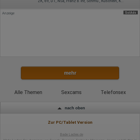
ZK, 69, DT, NSa, Franz b. Ihr, Schmu., Kuscheln, Körperküs.
Art. 6 Abs. 1 S. 1 lit. a DSGVO
SolAds
Anzeige
mehr
Alle Themen
Sexcams
Telefonsex
nach oben
Zur PC/Tablet Version
Bade Ladies.de