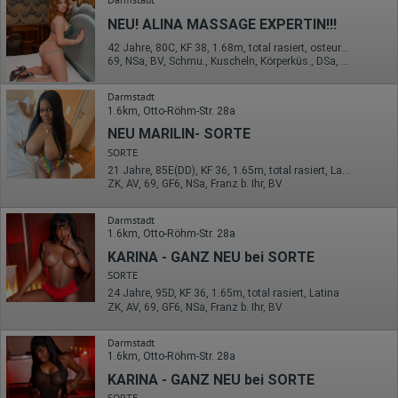
übermittelte IP-Adresse wird nicht mit anderen Daten von Google
NEU! ALINA MASSAGE EXPERTIN!!!
zusammengeführt.
42 Jahre, 80C, KF 38, 1.68m, total rasiert, osteuropäisch
Erhobene Informationen zum Besucherverhalten sind folgende:
69, NSa, BV, Schmu., Kuscheln, Körperküs., DSa, DSp
Herkunft (Land und Stadt)
Sprache
Darmstadt
Betriebssystem
1.6km, Otto-Röhm-Str. 28a
Gerät (PC, Tablet-PC oder Smartphone)
NEU MARILIN- SORTE
Browser und alle verwendeten Add-ons
Auflösung des Computers
SORTE
Besucherquelle (Facebook, Suchmaschine oder
21 Jahre, 85E(DD), KF 36, 1.65m, total rasiert, Latina
verweisende Webseite)
ZK, AV, 69, GF6, NSa, Franz b. Ihr, BV
Welche Dateien wurden heruntergeladen?
Welche Videos angeschaut?
Darmstadt
Wurden Werbebanner angeklickt?
1.6km, Otto-Röhm-Str. 28a
Wohin ging der Besucher? Klickte er auf weitere Seiten des
Portals oder hat er sie komplett verlassen?
KARINA - GANZ NEU bei SORTE
Wie lange blieb der Besucher?
SORTE
Ort der Verarbeitung:
24 Jahre, 95D, KF 36, 1.65m, total rasiert, Latina
Europäische Union & USA
ZK, AV, 69, GF6, NSa, Franz b. Ihr, BV
Hotjar
Darmstadt
1.6km, Otto-Röhm-Str. 28a
Wir nutzen Hotjar als Webanalysedient. Es wird verwendet, um
Daten über das Benutzerverhalten zu sammeln. Hotjar kann
KARINA - GANZ NEU bei SORTE
auch im Rahmen von Umfragen und Feedbackfunktionen, die
SORTE