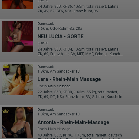
auf unserer Website eingebunden sind, von Ihnen bereitgestellte
24 Jahre, 95D, KF 36, 1.65m, total rasiert, Latina
Informationen verarbeiten.
ZK, AV, 69, GF6, NSa, Franz b. Ihr, BV
Herausgeber:
Hotjar Limited, Malta
Darmstadt
1.6km, Otto-Röhm-Str. 28a
Erhobene Daten:
NEU LUCIA - SORTE
Datum und Uhrzeit des Besuchs
SORTE
Gerätetyp
24 Jahre, 85D, KF 34, 1.62m, total rasiert, Latina
Geografischer Standort
ZK, 69, Franz b. Ihr, BV, MFF, MMF, Schmu., Kuscheln
IP-Adresse
Mausbewegungen
Besuchte Seiten
Darmstadt
Referrer URL
1.8km, Am Sandacker 13
Bildschirmauflösung
Lara - Rhein-Main Massage
Eindeutige Gerätekennung
Sprachinformationen
Rhein-Main Massage
Gerätebestriebssystem
22 Jahre, 85D, KF 38, 1.63m, 55 kg, total rasiert, westeuropäisch
Browser-Typ
ZK, 69, DT, NSp, Franz b. Ihr, BV, Schmu., Kuscheln
Klicks
Domain-Name
Eindeutige Benutzerkennung
Darmstadt
Antworten auf Umfragen
1.8km, Am Sandacker 13
Antonia - Rhein-Main-Massage
Ort der Verarbeitung:
Europäische Union
Rhein-Main Massage
40 Jahre, 85C, KF 36, 1.75m, total rasiert, deutsch
Rechtliche Grundlage der Verarbeitung