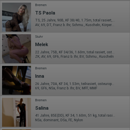
übermittelte IP-Adresse wird nicht mit anderen Daten von Google
Bremen
zusammengeführt.
TS Paola
Erhobene Informationen zum Besucherverhalten sind folgende:
TS, 25 Jahre, 90B, KF 38/40, 1.75m, total rasiert, Latina
AV, 69, DT, Franz b. Ihr, Schmu., Kuscheln, Körperküs., AV b. Ihm
Herkunft (Land und Stadt)
Sprache
Betriebssystem
Stuhr
Gerät (PC, Tablet-PC oder Smartphone)
Melek
Browser und alle verwendeten Add-ons
Auflösung des Computers
22 Jahre, 75B, KF 34/36, 1.60m, total rasiert, osteuropäisch
Besucherquelle (Facebook, Suchmaschine oder
ZK, AV, 69, GF6, Franz b. Ihr, BV, Schmu., Kuscheln
verweisende Webseite)
Welche Dateien wurden heruntergeladen?
Welche Videos angeschaut?
Bremen
Wurden Werbebanner angeklickt?
Inna
Wohin ging der Besucher? Klickte er auf weitere Seiten des
Portals oder hat er sie komplett verlassen?
26 Jahre, 70A, KF 34, 1.53m, teilrasiert, osteuropäisch
Wie lange blieb der Besucher?
69, GF6, NSa, Franz b. Ihr, BV, MFF, MMF
Ort der Verarbeitung:
Europäische Union & USA
Bremen
Salina
Hotjar
41 Jahre, 85E(DD), KF 34, 1.60m, 51 kg, total rasiert, deutsch
Wir nutzen Hotjar als Webanalysedient. Es wird verwendet, um
NSa, dominant, DSa, FE, Nylon
Daten über das Benutzerverhalten zu sammeln. Hotjar kann
auch im Rahmen von Umfragen und Feedbackfunktionen, die