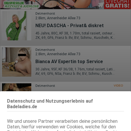
Delmenhorst
2.8km, Annenheider Allee 73
NEU! DASCHA - Privat& diskret
45 Jahre, 80C, KF 38, 1.70m, total rasiert, osteuropäisch
ZK, 69, GF6, Franz b. Ihr, BV, Schmu., Kuscheln, Körperküs.
Delmenhorst
2.8km, Annenheider Allee 73
Bianca AV Expertin top Service
30 Jahre, 95F, KF 36/38, 1.76m, total rasiert, Latina
AV, 69, GF6, NSa, Franz b. Ihr, BV, Schmu., Kuscheln
Delmenhorst
VIDEO
Laura - P*rno - Top Service
Datenschutz und Nutzungserlebnis auf
38 Jahre, 80E(DD), KF 40, 1.75m, total rasiert, osteuropäisch
ZK, 69, GF6, NSa, BV, Schmu., Kuscheln, Körperküs.
Badeladies.de
Delmenhorst
Wir und unsere Partner verarbeiten deine persönlichen
Gabi
Daten, hierfür verwenden wir Cookies, welche für den