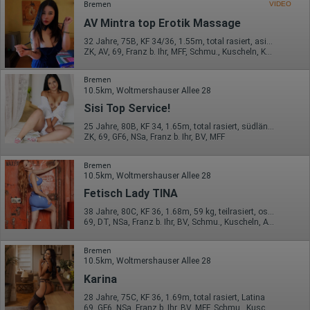
auf unserer Website eingebunden sind, von Ihnen bereitgestellte
Bremen
VIDEO
Informationen verarbeiten.
AV Mintra top Erotik Massage
Herausgeber:
32 Jahre, 75B, KF 34/36, 1.55m, total rasiert, asiatisch
Hotjar Limited, Malta
ZK, AV, 69, Franz b. Ihr, MFF, Schmu., Kuscheln, Körperküs.
Erhobene Daten:
Bremen
Datum und Uhrzeit des Besuchs
10.5km, Woltmershauser Allee 28
Gerätetyp
Sisi Top Service!
Geografischer Standort
IP-Adresse
25 Jahre, 80B, KF 34, 1.65m, total rasiert, südländisch
Mausbewegungen
ZK, 69, GF6, NSa, Franz b. Ihr, BV, MFF
Besuchte Seiten
Referrer URL
Bildschirmauflösung
Bremen
Eindeutige Gerätekennung
10.5km, Woltmershauser Allee 28
Sprachinformationen
Fetisch Lady TINA
Gerätebestriebssystem
Browser-Typ
38 Jahre, 80C, KF 36, 1.68m, 59 kg, teilrasiert, osteuropäisch
Klicks
69, DT, NSa, Franz b. Ihr, BV, Schmu., Kuscheln, AV b. Ihm
Domain-Name
Eindeutige Benutzerkennung
Bremen
Antworten auf Umfragen
10.5km, Woltmershauser Allee 28
Ort der Verarbeitung:
Karina
Europäische Union
28 Jahre, 75C, KF 36, 1.69m, total rasiert, Latina
Rechtliche Grundlage der Verarbeitung
69, GF6, NSa, Franz b. Ihr, BV, MFF, Schmu., Kuscheln