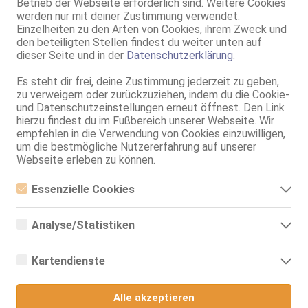
Betrieb der Webseite erforderlich sind. Weitere Cookies
75B, KF 34, 1.65m, total rasiert, osteuropäisch
werden nur mit deiner Zustimmung verwendet.
69, Franz b. Ihr, BV, Schmu., Kuscheln, Körperküs., EL, Mast.
Einzelheiten zu den Arten von Cookies, ihrem Zweck und
den beteiligten Stellen findest du weiter unten auf
Bremen
dieser Seite und in der
Datenschutzerklärung
.
6.5km, Kirchhuchtinger Landstr. 243
Kathrin
Es steht dir frei, deine Zustimmung jederzeit zu geben,
21 Jahre, 85C, KF 36/38, 1.65m, total rasiert, osteuropäisch
zu verweigern oder zurückzuziehen, indem du die Cookie-
AV, 69, GF6, DT, Franz b. Ihr, BV, Schmu., Kuscheln
und Datenschutzeinstellungen erneut öffnest. Den Link
hierzu findest du im Fußbereich unserer Webseite. Wir
Bremen
empfehlen in die Verwendung von Cookies einzuwilligen,
6.5km, Kirchhuchtinger Landstr. 243
um die bestmögliche Nutzererfahrung auf unserer
Ada
Webseite erleben zu können.
27 Jahre, 70D, KF 36, 1.67m, total rasiert, osteuropäisch
ZK, 69, GF6, NSa, Franz b. Ihr, BV, Schmu., Kuscheln
Essenzielle Cookies
Essenzielle Cookies sind alle notwendigen Cookies, die für den
Bremen
Betrieb der Webseite notwendig sind, indem Grundfunktionen
Analyse/Statistiken
6.5km, Kirchhuchtinger Landstr. 243
ermöglicht werden. Die Webseite kann ohne diese Cookies nicht
richtig funktionieren.
Lola
Analyse- bzw. Statistikcookies sind Cookies, die der Analyse der
Webseiten-Nutzung und der Erstellung von anonymisierten
Kartendienste
21 Jahre, 85C, KF 36/38, 1.65m, total rasiert, osteuropäisch
Zugriffsstatistiken dienen. Sie helfen den Webseiten-Besitzern zu
AV, 69, GF6, DT, Franz b. Ihr, BV, Schmu., Kuscheln
verstehen, wie Besucher mit Webseiten interagieren, indem
Google Maps
Informationen anonym gesammelt und gemeldet werden.
Alle akzeptieren
Stuhr