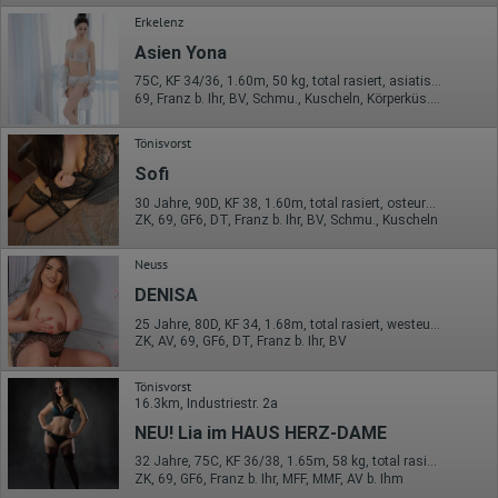
volle IP-Adresse an einen Server von Google in den USA
übertragen und dort gekürzt. Die von dem Browser des Nutzers
Erkelenz
übermittelte IP-Adresse wird nicht mit anderen Daten von Google
Asien Yona
zusammengeführt.
75C, KF 34/36, 1.60m, 50 kg, total rasiert, asiatisch
Erhobene Informationen zum Besucherverhalten sind folgende:
69, Franz b. Ihr, BV, Schmu., Kuscheln, Körperküs., DSa, DSp
Herkunft (Land und Stadt)
Sprache
Tönisvorst
Betriebssystem
Sofi
Gerät (PC, Tablet-PC oder Smartphone)
Browser und alle verwendeten Add-ons
30 Jahre, 90D, KF 38, 1.60m, total rasiert, osteuropäisch
Auflösung des Computers
ZK, 69, GF6, DT, Franz b. Ihr, BV, Schmu., Kuscheln
Besucherquelle (Facebook, Suchmaschine oder
verweisende Webseite)
Neuss
Welche Dateien wurden heruntergeladen?
Welche Videos angeschaut?
DENISA
Wurden Werbebanner angeklickt?
Wohin ging der Besucher? Klickte er auf weitere Seiten des
25 Jahre, 80D, KF 34, 1.68m, total rasiert, westeuropäisch
Portals oder hat er sie komplett verlassen?
ZK, AV, 69, GF6, DT, Franz b. Ihr, BV
Wie lange blieb der Besucher?
Tönisvorst
Ort der Verarbeitung:
16.3km, Industriestr. 2a
Europäische Union & USA
NEU! Lia im HAUS HERZ-DAME
Hotjar
32 Jahre, 75C, KF 36/38, 1.65m, 58 kg, total rasiert, Latina
Wir nutzen Hotjar als Webanalysedient. Es wird verwendet, um
ZK, 69, GF6, Franz b. Ihr, MFF, MMF, AV b. Ihm
Daten über das Benutzerverhalten zu sammeln. Hotjar kann