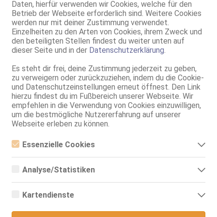
Daten, hierfür verwenden wir Cookies, welche für den
ZK, 69, GF6, DT, NSa, NSp, Franz b. Ihr
Betrieb der Webseite erforderlich sind. Weitere Cookies
werden nur mit deiner Zustimmung verwendet.
Viersen
Einzelheiten zu den Arten von Cookies, ihrem Zweck und
Charlotte
den beteiligten Stellen findest du weiter unten auf
dieser Seite und in der
Datenschutzerklärung
.
26 Jahre, 85B, KF 38/40, 1.65m, total rasiert, Latina
69, GF6, Franz b. Ihr, BV, Schmu., Kuscheln, Körperküs., DSa
Es steht dir frei, deine Zustimmung jederzeit zu geben,
zu verweigern oder zurückzuziehen, indem du die Cookie-
Viersen
und Datenschutzeinstellungen erneut öffnest. Den Link
Shantal
hierzu findest du im Fußbereich unserer Webseite. Wir
21 Jahre, 85B, KF 34/36, 1.65m, total rasiert, Latina
empfehlen in die Verwendung von Cookies einzuwilligen,
69, GF6, Franz b. Ihr, BV, Schmu., Kuscheln, Körperküs., DSa
um die bestmögliche Nutzererfahrung auf unserer
Webseite erleben zu können.
Viersen
9.7km, Rahserfeld 1-3
Essenzielle Cookies
Aga Privat
Essenzielle Cookies sind alle notwendigen Cookies, die für den
85D, KF 38, 1.68m, 70 kg, teilrasiert, osteuropäisch
Betrieb der Webseite notwendig sind, indem Grundfunktionen
Analyse/Statistiken
69, Franz b. Ihr, BV, Schmu., Kuscheln, Körperküs., EL, Mast.
ermöglicht werden. Die Webseite kann ohne diese Cookies nicht
richtig funktionieren.
Analyse- bzw. Statistikcookies sind Cookies, die der Analyse der
Webseiten-Nutzung und der Erstellung von anonymisierten
Viersen
Kartendienste
Zugriffsstatistiken dienen. Sie helfen den Webseiten-Besitzern zu
9.7km, Rahserfeld 4
verstehen, wie Besucher mit Webseiten interagieren, indem
Google Maps
Alice
Informationen anonym gesammelt und gemeldet werden.