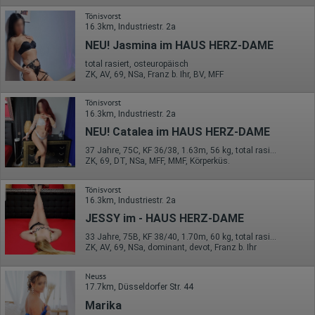
auch im Rahmen von Umfragen und Feedbackfunktionen, die
Tönisvorst
auf unserer Website eingebunden sind, von Ihnen bereitgestellte
16.3km, Industriestr. 2a
Informationen verarbeiten.
NEU! Jasmina im HAUS HERZ-DAME
Herausgeber:
Hotjar Limited, Malta
total rasiert, osteuropäisch
ZK, AV, 69, NSa, Franz b. Ihr, BV, MFF
Erhobene Daten:
Tönisvorst
Datum und Uhrzeit des Besuchs
16.3km, Industriestr. 2a
Gerätetyp
Geografischer Standort
NEU! Catalea im HAUS HERZ-DAME
IP-Adresse
Mausbewegungen
37 Jahre, 75C, KF 36/38, 1.63m, 56 kg, total rasiert, mitteleuropäisch
Besuchte Seiten
ZK, 69, DT, NSa, MFF, MMF, Körperküs.
Referrer URL
Bildschirmauflösung
Tönisvorst
Eindeutige Gerätekennung
16.3km, Industriestr. 2a
Sprachinformationen
Gerätebestriebssystem
JESSY im - HAUS HERZ-DAME
Browser-Typ
33 Jahre, 75B, KF 38/40, 1.70m, 60 kg, total rasiert, mitteleuropäisch
Klicks
ZK, AV, 69, NSa, dominant, devot, Franz b. Ihr
Domain-Name
Eindeutige Benutzerkennung
Antworten auf Umfragen
Neuss
17.7km, Düsseldorfer Str. 44
Ort der Verarbeitung:
Marika
Europäische Union