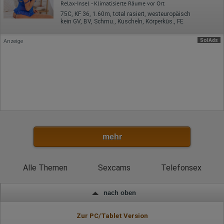
Relax-Insel - Klimatisierte Räume vor Ort
Rechtliche Grundlage der Verarbeitung
75C, KF 36, 1.60m, total rasiert, westeuropäisch
Art. 6 Abs. 1 S. 1 lit. a DSGVO
kein GV, BV, Schmu., Kuscheln, Körperküs., FE
SolAds
Anzeige
mehr
Alle Themen
Sexcams
Telefonsex
nach oben
Zur PC/Tablet Version