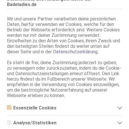
Badeladies.de
Patricias Appartement
75B, KF 36, 1.60m, total rasiert, westeuropäisch
ZK, 69, GF6, Franz b. Ihr, BV, Schmu., Kuscheln, Körperküs.
Wir und unsere Partner verarbeiten deine persönlichen
Daten, hierfür verwenden wir Cookies, welche für den
Bad Kreuznach
Betrieb der Webseite erforderlich sind. Weitere Cookies
1.8km, Schwabenheimer Weg 101
werden nur mit deiner Zustimmung verwendet.
Caty
Einzelheiten zu den Arten von Cookies, ihrem Zweck und
Patricias Appartement
den beteiligten Stellen findest du weiter unten auf
24 Jahre, 80C, KF 34/36, 1.70m, total rasiert, Latina
dieser Seite und in der
Datenschutzerklärung
.
ZK, 69, GF6, Franz b. Ihr, BV, Schmu., Kuscheln, Körperküs.
Es steht dir frei, deine Zustimmung jederzeit zu geben,
Bad Kreuznach
zu verweigern oder zurückzuziehen, indem du die Cookie-
1.8km, Schwabenheimer Weg 101
und Datenschutzeinstellungen erneut öffnest. Den Link
Marcia Espana
hierzu findest du im Fußbereich unserer Webseite. Wir
Patricias Appartement
empfehlen in die Verwendung von Cookies einzuwilligen,
um die bestmögliche Nutzererfahrung auf unserer
32 Jahre, 80C, KF 34/36, 1.65m, total rasiert, Latina
ZK, 69, GF6, Franz b. Ihr, BV, Schmu., Kuscheln, Körperküs.
Webseite erleben zu können.
Bad Kreuznach
Essenzielle Cookies
2.1km, Rüdesheimer Str. 35
Essenzielle Cookies sind alle notwendigen Cookies, die für den
Milly
Betrieb der Webseite notwendig sind, indem Grundfunktionen
Analyse/Statistiken
ermöglicht werden. Die Webseite kann ohne diese Cookies nicht
28 Jahre, 85D, KF 38, 1.68m, total rasiert, Latina
richtig funktionieren.