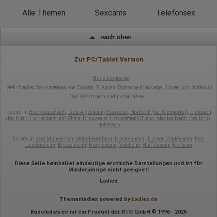
Hotjar
Alle Themen
Sexcams
Telefonsex
Wir nutzen Hotjar als Webanalysedient. Es wird verwendet, um
Daten über das Benutzerverhalten zu sammeln. Hotjar kann
nach oben
auch im Rahmen von Umfragen und Feedbackfunktionen, die
auf unserer Website eingebunden sind, von Ihnen bereitgestellte
Informationen verarbeiten.
Zur PC/Tablet Version
Herausgeber:
Bade Ladies.de
Hotjar Limited, Malta
Mehr
Ladies Sex-Anzeigen
von
Escorts
,
Transen
,
Erotische Massage
,
Huren und Nutten in
Erhobene Daten:
Bad Kreuznach
und in der Nähe
Datum und Uhrzeit des Besuchs
Ladies in
Bad Kreuznach
,
Gau-Algesheim
,
Bärweiler
,
Horbach (bei Simmertal)
,
Limbach
Gerätetyp
(bei Kirn)
,
Heidesheim am Rhein
,
Brauweiler
,
Hochstetten-Dhaun
,
Meckenbach (bei Kirn)
,
Geografischer Standort
Holzbach
IP-Adresse
Ladies in
Bad Münster am Stein-Ebernburg
,
Hackenheim
,
Traisen
,
Rüdesheim
,
Frei-
Mausbewegungen
Laubersheim
,
Bretzenheim
,
Hargesheim
,
Volxheim
,
Hüffelsheim
,
Norheim
Besuchte Seiten
Referrer URL
Bildschirmauflösung
Diese Seite beinhaltet eindeutige erotische Darstellungen und ist für
Minderjährige nicht geeignet!
Eindeutige Gerätekennung
Sprachinformationen
Ladies
Gerätebestriebssystem
Browser-Typ
Themenladies powered by
Ladies.de
Klicks
Domain-Name
Badeladies.de ist ein Produkt der RTO GmbH © 1996 - 2026