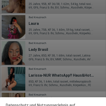
25 Jahre, 95B, KF 36/38, 1.62m, 54 kg, total rasiert, Latina
69, GF6, Franz b. Ihr, BV, Schmu., Kuscheln, Körperküs., DSp
Bad Kreuznach
Laura
25 Jahre, 75B, KF 36, 1.60m, 59 kg, total rasiert, osteuropäisch
69, GF6, Franz b. Ihr, Schmu., Kuscheln, Körperküs., KBp, Mast.
Bad Kreuznach
Lady Brasil
27 Jahre, 85D, KF 38, 1.68m, total rasiert, Latina
GF6, Franz b. Ihr, BV, MMF, Schmu., Kuscheln, AV b. Ihm, DSa
Bad Kreuznach
Larissa-NUR WhatsApp!! Haus&Hotel besuch!!
85D, KF 36, 1.64m, total rasiert, mitteleuropäisch
69, Franz b. Ihr, Schmu., Kuscheln, Körperküs., FE
Bad Kreuznach
1.8km, Schwabenheimer Weg 101
Alexia aus Belgien
Datenschutz und Nutzungserlebnis auf