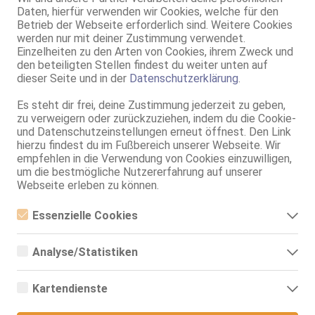
NSa, dominant, kein GV, AV b. Ihm, DSa, DSp, Mast.
Daten, hierfür verwenden wir Cookies, welche für den
Betrieb der Webseite erforderlich sind. Weitere Cookies
Nürnberg
werden nur mit deiner Zustimmung verwendet.
Nikita DT+AV+Sq****ting
Einzelheiten zu den Arten von Cookies, ihrem Zweck und
den beteiligten Stellen findest du weiter unten auf
37 Jahre, 90E(DD), KF 44, 1.68m, total rasiert, osteuropäisch
dieser Seite und in der
Datenschutzerklärung
.
ZK, AV, 69, GF6, DT, NSa, dominant
Es steht dir frei, deine Zustimmung jederzeit zu geben,
Bamberg
zu verweigern oder zurückzuziehen, indem du die Cookie-
Jessica
und Datenschutzeinstellungen erneut öffnest. Den Link
hierzu findest du im Fußbereich unserer Webseite. Wir
75B, KF 34/36, 1.60m, total rasiert, asiatisch
ZK, 69, GF6, Franz b. Ihr, BV, Schmu., Kuscheln, Körperküs.
empfehlen in die Verwendung von Cookies einzuwilligen,
um die bestmögliche Nutzererfahrung auf unserer
Landshut
Webseite erleben zu können.
Benzstr. 17
Sandy LA Fun
Essenzielle Cookies
LA FUN
Essenzielle Cookies sind alle notwendigen Cookies, die für den
30 Jahre, 85D, KF 38, 1.70m, total rasiert, deutsch
Betrieb der Webseite notwendig sind, indem Grundfunktionen
Analyse/Statistiken
69, Franz b. Ihr, BV, Schmu., Kuscheln, DSa, DSp, Mast.
ermöglicht werden. Die Webseite kann ohne diese Cookies nicht
richtig funktionieren.
Analyse- bzw. Statistikcookies sind Cookies, die der Analyse der
München
Webseiten-Nutzung und der Erstellung von anonymisierten
Kartendienste
Zugriffsstatistiken dienen. Sie helfen den Webseiten-Besitzern zu
Malisa nur über Whats Ap erreichbar!
verstehen, wie Besucher mit Webseiten interagieren, indem
Google Maps
Informationen anonym gesammelt und gemeldet werden.