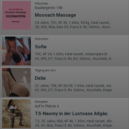
volle IP-Adresse an einen Server von Google in den USA
München
übertragen und dort gekürzt. Die von dem Browser des Nutzers
Baubergerstr. 14b
übermittelte IP-Adresse wird nicht mit anderen Daten von Google
Moosach Massage
zusammengeführt.
24 Jahre, 75C, KF 36, 1.60m, 50 kg, total rasiert, asiatisch
Erhobene Informationen zum Besucherverhalten sind folgende:
ZK, GF6, NSa, kein GV, Franz b. Ihr, Schmu., Kuscheln, DSa
Herkunft (Land und Stadt)
München
Sprache
Betriebssystem
Sofia
Gerät (PC, Tablet-PC oder Smartphone)
Browser und alle verwendeten Add-ons
75C, KF 34, 1.65m, total rasiert, osteuropäisch
Auflösung des Computers
69, GF6, DT, Franz b. Ihr, BV, Schmu., Kuscheln, Körperküs.
Besucherquelle (Facebook, Suchmaschine oder
verweisende Webseite)
Töging am Inn
Welche Dateien wurden heruntergeladen?
Welche Videos angeschaut?
Delia
Wurden Werbebanner angeklickt?
Wohin ging der Besucher? Klickte er auf weitere Seiten des
22 Jahre, 75B, KF 36/38, 1.69m, total rasiert, osteuropäisch
Portals oder hat er sie komplett verlassen?
69, GF6, DT, Franz b. Ihr, Schmu., Kuscheln, Körperküs., Mast.
Wie lange blieb der Besucher?
Kempten
Ort der Verarbeitung:
Auf'm Plätzle 4
Europäische Union & USA
TS-Naomy in der Lustoase Allgäu
Hotjar
TS, 35 Jahre, 90D, KF 40, 1.85m, total rasiert, afrikanisch
Wir nutzen Hotjar als Webanalysedient. Es wird verwendet, um
ZK, 69, NSa, Franz b. Ihr, Schmu., Kuscheln, Körperküs., AV b. Ihm