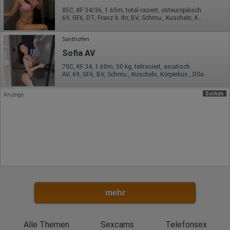
85C, KF 34/36, 1.65m, total rasiert, osteuropäisch
Rechtliche Grundlage der Verarbeitung
69, GF6, DT, Franz b. Ihr, BV, Schmu., Kuscheln, Körperküs.
Art. 6 Abs. 1 S. 1 lit. a DSGVO
Sonthofen
Sofia AV
70C, KF 34, 1.60m, 50 kg, teilrasiert, asiatisch
AV, 69, GF6, BV, Schmu., Kuscheln, Körperküs., DSa
SolAds
Anzeige
mehr
Alle Themen
Sexcams
Telefonsex