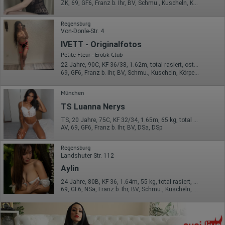
ZK, 69, GF6, Franz b. Ihr, BV, Schmu., Kuscheln, Körperküs.
Regensburg
Von-Donle-Str. 4
IVETT - Originalfotos
Petite Fleur - Erotik Club
22 Jahre, 90C, KF 36/38, 1.62m, total rasiert, osteuropäisch
69, GF6, Franz b. Ihr, BV, Schmu., Kuscheln, Körperküs., DSa
München
TS Luanna Nerys
TS, 20 Jahre, 75C, KF 32/34, 1.65m, 65 kg, total rasiert, Latina
AV, 69, GF6, Franz b. Ihr, BV, DSa, DSp
Regensburg
Landshuter Str. 112
Aylin
24 Jahre, 80B, KF 36, 1.64m, 55 kg, total rasiert, asiatisch
69, GF6, NSa, Franz b. Ihr, BV, Schmu., Kuscheln, Körperküs.