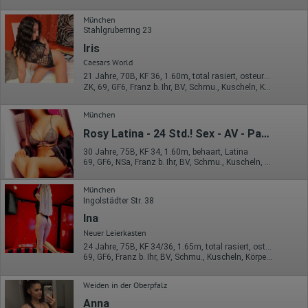
Daten über das Benutzerverhalten zu sammeln. Hotjar kann
auch im Rahmen von Umfragen und Feedbackfunktionen, die
München
auf unserer Website eingebunden sind, von Ihnen bereitgestellte
Stahlgruberring 23
Informationen verarbeiten.
Iris
Herausgeber:
Caesars World
Hotjar Limited, Malta
21 Jahre, 70B, KF 36, 1.60m, total rasiert, osteuropäisch
Erhobene Daten:
ZK, 69, GF6, Franz b. Ihr, BV, Schmu., Kuscheln, Körperküs.
Datum und Uhrzeit des Besuchs
München
Gerätetyp
Geografischer Standort
Rosy Latina - 24 Std.! Sex - AV - Party
IP-Adresse
Mausbewegungen
30 Jahre, 75B, KF 34, 1.60m, behaart, Latina
69, GF6, NSa, Franz b. Ihr, BV, Schmu., Kuscheln, GBp
Besuchte Seiten
Referrer URL
Bildschirmauflösung
München
Eindeutige Gerätekennung
Ingolstädter Str. 38
Sprachinformationen
Ina
Gerätebestriebssystem
Browser-Typ
Neuer Leierkasten
Klicks
24 Jahre, 75B, KF 34/36, 1.65m, total rasiert, osteuropäisch
Domain-Name
69, GF6, Franz b. Ihr, BV, Schmu., Kuscheln, Körperküs., DSa
Eindeutige Benutzerkennung
Antworten auf Umfragen
Weiden in der Oberpfalz
Ort der Verarbeitung:
Anna
Europäische Union