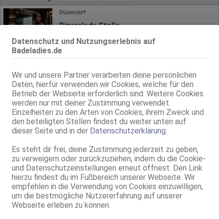
Düsseldorf
Bizarrlady Stella
70A, KF 34, 1.70m, total rasiert, deutsch
Datenschutz und Nutzungserlebnis auf
NSa, kein GV, DSa, KBp, Mast., FE, VE
Badeladies.de
Mettmann
14.2km, Industriestr. 14
Wir und unsere Partner verarbeiten deine persönlichen
Daten, hierfür verwenden wir Cookies, welche für den
Mademoiselle Karma
Betrieb der Webseite erforderlich sind. Weitere Cookies
Studio Mabella
werden nur mit deiner Zustimmung verwendet.
85C, KF 42, 1.66m, 84 kg, total rasiert, deutsch
Einzelheiten zu den Arten von Cookies, ihrem Zweck und
AV, 69, DT, NSa, NSp, devot, Franz b. Ihr
den beteiligten Stellen findest du weiter unten auf
dieser Seite und in der
Datenschutzerklärung
.
Mettmann
14.2km, Industriestr. 14
Es steht dir frei, deine Zustimmung jederzeit zu geben,
Lady Isabella
zu verweigern oder zurückzuziehen, indem du die Cookie-
Studio Mabella
und Datenschutzeinstellungen erneut öffnest. Den Link
75C, KF 36, 1.67m, 60 kg, total rasiert, deutsch
hierzu findest du im Fußbereich unserer Webseite. Wir
NSa, AV b. Ihm, DSa, FAa, RS, FE, VE
empfehlen in die Verwendung von Cookies einzuwilligen,
um die bestmögliche Nutzererfahrung auf unserer
SolAds
Anzeige
Webseite erleben zu können.