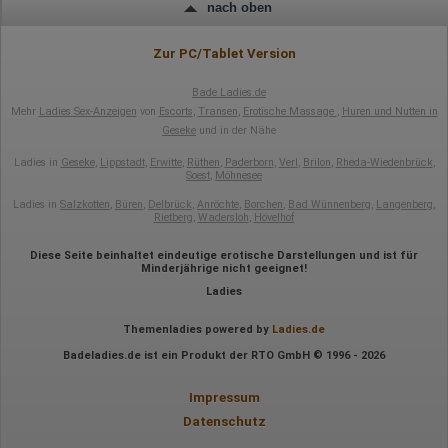
nach oben
Zur PC/Tablet Version
Bade Ladies.de
Mehr
Ladies Sex-Anzeigen
von
Escorts
,
Transen
,
Erotische Massage
,
Huren und Nutten in
Geseke
und in der Nähe
Ladies in
Geseke
,
Lippstadt
,
Erwitte
,
Rüthen
,
Paderborn
,
Verl
,
Brilon
,
Rheda-Wiedenbrück
,
Soest
,
Möhnesee
Ladies in
Salzkotten
,
Büren
,
Delbrück
,
Anröchte
,
Borchen
,
Bad Wünnenberg
,
Langenberg
,
Rietberg
,
Wadersloh
,
Hövelhof
Diese Seite beinhaltet eindeutige erotische Darstellungen und ist für
Minderjährige nicht geeignet!
Ladies
Themenladies powered by
Ladies.de
Badeladies.de ist ein Produkt der RTO GmbH © 1996 - 2026
Impressum
Datenschutz