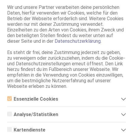
Natascha
Wir und unsere Partner verarbeiten deine persönlichen
Daten, hierfür verwenden wir Cookies, welche für den
20 Jahre, 75B, KF 34, 1.50m, total rasiert, osteuropäisch
ZK, AV, 69, GF6, DT, NSa, Franz b. Ihr
Betrieb der Webseite erforderlich sind. Weitere Cookies
werden nur mit deiner Zustimmung verwendet.
Paderborn
Einzelheiten zu den Arten von Cookies, ihrem Zweck und
16.9km, Stettiner Str. 22a
den beteiligten Stellen findest du weiter unten auf
dieser Seite und in der
Datenschutzerklärung
.
Deutsche Mia
29 Jahre, 95E(DD), KF 34/36, 1.67m, 58 kg, total rasiert, deutsch
Es steht dir frei, deine Zustimmung jederzeit zu geben,
69, GF6, DT, Franz b. Ihr, MFF, Schmu., Kuscheln, Körperküs.
zu verweigern oder zurückzuziehen, indem du die Cookie-
und Datenschutzeinstellungen erneut öffnest. Den Link
Paderborn
hierzu findest du im Fußbereich unserer Webseite. Wir
16.9km, Stettiner Str. 22a
empfehlen in die Verwendung von Cookies einzuwilligen,
Alina
um die bestmögliche Nutzererfahrung auf unserer
Webseite erleben zu können.
35 Jahre, 75D, KF 36/38, 1.68m, total rasiert, osteuropäisch
AV, 69, Franz b. Ihr, BV, DSa, DSp, KBp
Essenzielle Cookies
Paderborn
VIDEO
Essenzielle Cookies sind alle notwendigen Cookies, die für den
17.4km, Breslauer Str. 25c
Betrieb der Webseite notwendig sind, indem Grundfunktionen
Ch*nel Natur-Megabusen 95DD - NEU!
Analyse/Statistiken
ermöglicht werden. Die Webseite kann ohne diese Cookies nicht
richtig funktionieren.
Analyse- bzw. Statistikcookies sind Cookies, die der Analyse der
26 Jahre, 95E(DD), KF 36/38, 1.68m, total rasiert, Latina
Webseiten-Nutzung und der Erstellung von anonymisierten
69, GF6, NSa, Franz b. Ihr, BV, MMF, Schmu., Kuscheln
Kartendienste
Zugriffsstatistiken dienen. Sie helfen den Webseiten-Besitzern zu