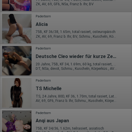
Wir nutzen Hotjar als Webanalysedient. Es wird verwendet, um
ZK, AV, 69, GF6, NSa, Franz b. Ihr, BV
Daten über das Benutzerverhalten zu sammeln. Hotjar kann
auch im Rahmen von Umfragen und Feedbackfunktionen, die
Paderborn
auf unserer Website eingebunden sind, von Ihnen bereitgestellte
Informationen verarbeiten.
Alicia
Herausgeber:
75B, KF 36/38, 1.65m, total rasiert, osteuropäisch
Hotjar Limited, Malta
ZK, AV, 69, Franz b. Ihr, BV, Schmu., Kuscheln, Körperküs.
Erhobene Daten:
Paderborn
Datum und Uhrzeit des Besuchs
Deutsche Cleo wieder für kurze Zeit in der Stadt
Gerätetyp
Geografischer Standort
20 Jahre, 75B, KF 34, 1.69m, 60 kg, total rasiert, deutsch
IP-Adresse
DT, NSa, devot, Schmu., Kuscheln, Körperküs., AV b. Ihm, DSa
Mausbewegungen
Besuchte Seiten
Paderborn
Referrer URL
Bildschirmauflösung
TS Michelle
Eindeutige Gerätekennung
TS, 24 Jahre, 80D, KF 36, 1.70m, total rasiert, Latina
Sprachinformationen
AV, 69, GF6, Franz b. Ihr, Schmu., Kuscheln, Körperküs., AV b. Ihm
Gerätebestriebssystem
Browser-Typ
Klicks
Paderborn
Domain-Name
Eindeutige Benutzerkennung
Anqi aus Japan
Antworten auf Umfragen
75B, KF 34/36, 1.62m, teilrasiert, asiatisch