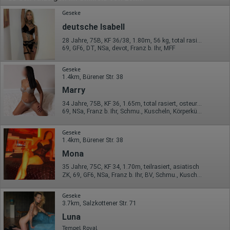
Geseke
deutsche Isabell
28 Jahre, 75B, KF 36/38, 1.80m, 56 kg, total rasiert, deutsch
69, GF6, DT, NSa, devot, Franz b. Ihr, MFF
Geseke
1.4km, Bürener Str. 38
Marry
34 Jahre, 75B, KF 36, 1.65m, total rasiert, osteuropäisch
69, NSa, Franz b. Ihr, Schmu., Kuscheln, Körperküs., Baden / Duschen, Strip
Geseke
1.4km, Bürener Str. 38
Mona
35 Jahre, 75C, KF 34, 1.70m, teilrasiert, asiatisch
ZK, 69, GF6, NSa, Franz b. Ihr, BV, Schmu., Kuscheln
Geseke
3.7km, Salzkottener Str. 71
Luna
Tempel Royal