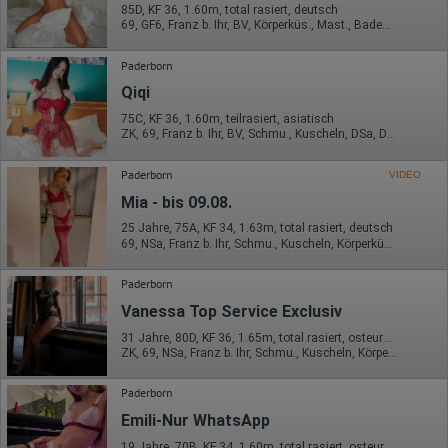
Europäischen Wirtschaftsraum gekürzt, dies bedeutet, dass alle
85D, KF 36, 1.60m, total rasiert, deutsch
Daten anonym erhoben werden. Nur in Ausnahmefällen wird die
69, GF6, Franz b. Ihr, BV, Körperküs., Mast., Baden / Duschen
volle IP-Adresse an einen Server von Google in den USA
übertragen und dort gekürzt. Die von dem Browser des Nutzers
Paderborn
übermittelte IP-Adresse wird nicht mit anderen Daten von Google
zusammengeführt.
Qiqi
Erhobene Informationen zum Besucherverhalten sind folgende:
75C, KF 36, 1.60m, teilrasiert, asiatisch
ZK, 69, Franz b. Ihr, BV, Schmu., Kuscheln, DSa, DSp
Herkunft (Land und Stadt)
Sprache
Paderborn
VIDEO
Betriebssystem
Gerät (PC, Tablet-PC oder Smartphone)
Mia - bis 09.08.
Browser und alle verwendeten Add-ons
Auflösung des Computers
25 Jahre, 75A, KF 34, 1.63m, total rasiert, deutsch
Besucherquelle (Facebook, Suchmaschine oder
69, NSa, Franz b. Ihr, Schmu., Kuscheln, Körperküs., AV b. Ihm, DSa
verweisende Webseite)
Welche Dateien wurden heruntergeladen?
Paderborn
Welche Videos angeschaut?
Wurden Werbebanner angeklickt?
Vanessa Top Service Exclusiv
Wohin ging der Besucher? Klickte er auf weitere Seiten des
Portals oder hat er sie komplett verlassen?
31 Jahre, 80D, KF 36, 1.65m, total rasiert, osteuropäisch
ZK, 69, NSa, Franz b. Ihr, Schmu., Kuscheln, Körperküs., AV b. Ihm
Wie lange blieb der Besucher?
Ort der Verarbeitung:
Paderborn
Europäische Union & USA
Emili-Nur WhatsApp
Hotjar
19 Jahre, 70B, KF 34, 1.60m, total rasiert, osteuropäisch