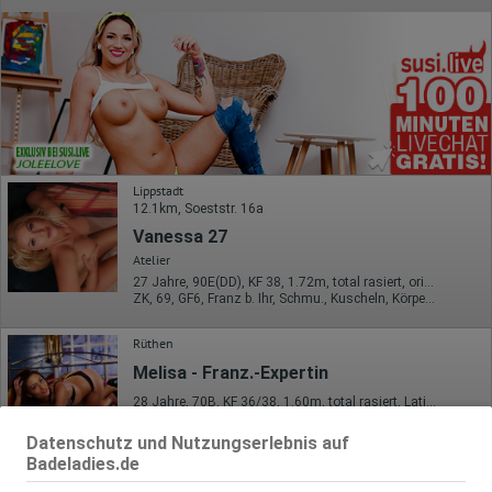
Lippstadt
12.1km, Soeststr. 16a
Vanessa 27
Atelier
27 Jahre, 90E(DD), KF 38, 1.72m, total rasiert, orientalisch
ZK, 69, GF6, Franz b. Ihr, Schmu., Kuscheln, Körperküs., AV b. Ihm
Rüthen
Melisa - Franz.-Expertin
28 Jahre, 70B, KF 36/38, 1.60m, total rasiert, Latina
ZK, 69, GF6, NSa, BV, Schmu., Kuscheln, Körperküs.
Datenschutz und Nutzungserlebnis auf
Badeladies.de
Paderborn
16.9km, Stettiner Str. 22