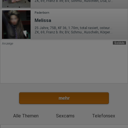
ZK, 69, Franz b. Ihr, BV, Schmu., Kuscheln, DSa, DSp
Ort der Verarbeitung:
Europäische Union
Paderborn
Rechtliche Grundlage der Verarbeitung
Art. 6 Abs. 1 S. 1 lit. a DSGVO
Melissa
25 Jahre, 75B, KF 36, 1.70m, total rasiert, osteuropäisch
ZK, 69, Franz b. Ihr, BV, Schmu., Kuscheln, Körperküs., KBp
SolAds
Anzeige
mehr
Alle Themen
Sexcams
Telefonsex