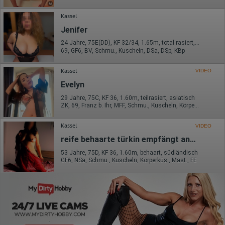
Kassel
Jenifer
24 Jahre, 75E(DD), KF 32/34, 1.65m, total rasiert, Latina
69, GF6, BV, Schmu., Kuscheln, DSa, DSp, KBp
Kassel
VIDEO
Evelyn
29 Jahre, 75C, KF 36, 1.60m, teilrasiert, asiatisch
ZK, 69, Franz b. Ihr, MFF, Schmu., Kuscheln, Körperküs., DSa
Kassel
VIDEO
reife behaarte türkin empfängt anspruchsvolle Herren
53 Jahre, 75D, KF 36, 1.60m, behaart, südländisch
GF6, NSa, Schmu., Kuscheln, Körperküs., Mast., FE