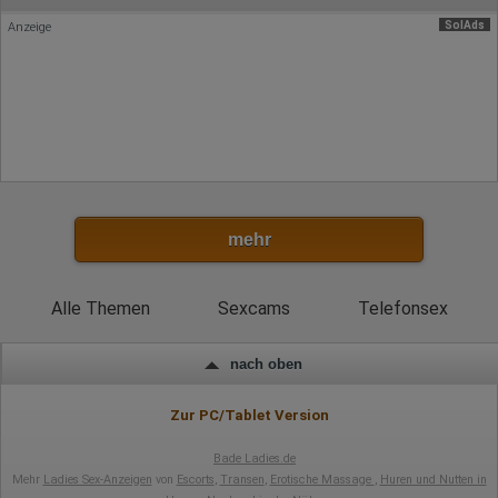
SolAds
Anzeige
mehr
Alle Themen
Sexcams
Telefonsex
nach oben
Zur PC/Tablet Version
Bade Ladies.de
Mehr
Ladies Sex-Anzeigen
von
Escorts
,
Transen
,
Erotische Massage
,
Huren und Nutten in