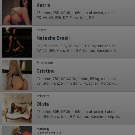
Erhobene Informationen zum Besucherverhalten sind folgende:
Katrin
Herkunft (Land und Stadt)
25 Jahre, 75B, KF 36, 1.65m, total rasiert, osteuropäisch
Sprache
ZK, AV, 69, GF6, DT, Franz b. Ihr, BV
Betriebssystem
Gerät (PC, Tablet-PC oder Smartphone)
Kassel
Browser und alle verwendeten Add-ons
Auflösung des Computers
Natasha Brasil
Besucherquelle (Facebook, Suchmaschine oder
verweisende Webseite)
TS, 25 Jahre, 80B, KF 36/38, 1.70m, total rasiert, Latina
Welche Dateien wurden heruntergeladen?
AV, 69, GF6, Franz b. Ihr, BV, Schmu., Kuscheln, AV b. Ihm
Welche Videos angeschaut?
Wurden Werbebanner angeklickt?
Frielendorf
Wohin ging der Besucher? Klickte er auf weitere Seiten des
Portals oder hat er sie komplett verlassen?
Cristina
Wie lange blieb der Besucher?
32 Jahre, 75C, KF 34/36, 1.68m, 55 kg, total rasiert, osteuropäisch
Ort der Verarbeitung:
69, GF6, Franz b. Ihr, Schmu., Kuscheln, Körperküs., KBp, EL
Europäische Union & USA
Felsberg
Hotjar
Olivia
Wir nutzen Hotjar als Webanalysedient. Es wird verwendet, um
Daten über das Benutzerverhalten zu sammeln. Hotjar kann
26 Jahre, 80B, KF 36, 1.68m, total rasiert, Latina
auch im Rahmen von Umfragen und Feedbackfunktionen, die
69, GF6, Franz b. Ihr, BV, Schmu., Kuscheln, KBp, EL
auf unserer Website eingebunden sind, von Ihnen bereitgestellte
Informationen verarbeiten.
Marburg
Siemensstr. 10