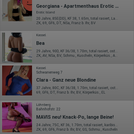
Herausgeber:
Hotjar Limited, Malta
Georgiana - Apartmenthaus Erotic Island
Erotic Island
Erhobene Daten:
20 Jahre, 85E(DD), KF 38, 1.65m, total rasiert, Latina
Datum und Uhrzeit des Besuchs
ZK, 69, GF6, DT, NSa, Franz b. Ihr, BV
Gerätetyp
Geografischer Standort
Kassel
IP-Adresse
Mausbewegungen
Bea
Besuchte Seiten
29 Jahre, 90D, KF 36/38, 1.70m, total rasiert, osteuropäisch
Referrer URL
ZK, AV, NSa, BV, Schmu., Kuscheln, Körperküs., AV b. Ihm
Bildschirmauflösung
Eindeutige Gerätekennung
Sprachinformationen
Kassel
Gerätebestriebssystem
Schwanenweg 7
Browser-Typ
Clara - Ganz neue Blondine
Klicks
Domain-Name
37 Jahre, 80C, KF 36/38, 1.70m, total rasiert, osteuropäisch
Eindeutige Benutzerkennung
69, GF6, DT, Franz b. Ihr, BV, Körperküs., EL
Antworten auf Umfragen
Ort der Verarbeitung:
Löhnberg
Europäische Union
Bahnhofstr. 22
MAVIS neu! Knack-Po, lange Beine!
Rechtliche Grundlage der Verarbeitung
Art. 6 Abs. 1 S. 1 lit. a DSGVO
24 Jahre, 75C, KF 36, 1.70m, total rasiert, karibisch
ZK, 69, GF6, Franz b. Ihr, BV, GS, Schmu., Kuscheln