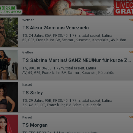
werden.
sind unter folgendem Link und in der Datenschutzerklärung zu finden.
https://developers.google.com/analytics/devguides/collection/analyt
icsjs/cookie-usage?hl=de#gtagjs_google_analytics_4_-
_cookie_usage
Wetzlar
VI
Herausgeber:
TS Alexa 24cm aus Venezuela
Google Ireland Limited
TS, 24 Jahre, 85A, KF 38/40, 1.78m, total rasiert, Latina
69, GF6, Franz b. Ihr, BV, Schmu., Kuscheln, Körperküs., AV b. Ihm
Erhobene Daten:
Die erzeugten Informationen über die Benutzung unserer Webseiten
sowie die von dem Browser übermittelte IP-Adresse werden übertragen
Gießen
VI
und gespeichert. Dabei können aus den verarbeiteten Daten pseudonym
TS Sabrina Martins! GANZ NEU!Nur für kurze Zeit!
Nutzungsprofile der Nutzer erstellt werden. Diese Informationen wird
Google gegebenenfalls auch an Dritte übertragen, sofern dies gesetzlich
TS, 80C, KF 36/38, 1.72m, total rasiert, Latina
vorgeschrieben wird oder, soweit Dritte diese Daten im Auftrag von
AV, 69, GF6, Franz b. Ihr, BV, Schmu., Kuscheln, Körperküs.
Google verarbeiten. Die IP-Adresse der Nutzer wird von Google innerhalb
von Mitgliedstaaten der Europäischen Union oder in anderen
Vertragsstaaten des Abkommens über den Europäischen
Kassel
Wirtschaftsraum gekürzt, dies bedeutet, dass alle Daten anonym
TS Sirley
erhoben werden. Nur in Ausnahmefällen wird die volle IP-Adresse an
einen Server von Google in den USA übertragen und dort gekürzt. Die von
TS, 29 Jahre, 95B, KF 38/40, 1.77m, total rasiert, Latina
dem Browser des Nutzers übermittelte IP-Adresse wird nicht mit andere
ZK, AV, 69, DT, Franz b. Ihr, BV, Schmu., Kuscheln
Daten von Google zusammengeführt.
Erhobene Informationen zum Besucherverhalten sind folgende:
Kassel
VI
TS Morgan
Herkunft (Land und Stadt)
Sprache