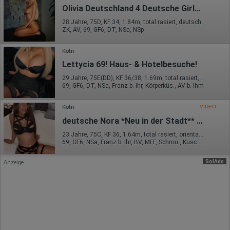
Erhobene Daten:
Olivia Deutschland 4 Deutsche Girls (18+)
Datum und Uhrzeit des Besuchs
28 Jahre, 75D, KF 34, 1.84m, total rasiert, deutsch
Gerätetyp
ZK, AV, 69, GF6, DT, NSa, NSp
Geografischer Standort
IP-Adresse
Köln
Mausbewegungen
Besuchte Seiten
Lettycia 69! Haus- & Hotelbesuche!
Referrer URL
29 Jahre, 75E(DD), KF 36/38, 1.69m, total rasiert, mitteleuropäisch
Bildschirmauflösung
69, GF6, DT, NSa, Franz b. Ihr, Körperküs., AV b. Ihm
Eindeutige Gerätekennung
Sprachinformationen
Gerätebestriebssystem
Köln
VIDEO
Browser-Typ
deutsche Nora *Neu in der Stadt** auch H&H**
Klicks
Domain-Name
23 Jahre, 75C, KF 36, 1.64m, total rasiert, orientalisch
Eindeutige Benutzerkennung
69, GF6, NSa, Franz b. Ihr, BV, MFF, Schmu., Kuscheln
Antworten auf Umfragen
Ort der Verarbeitung:
SolAds
Anzeige
Europäische Union
Rechtliche Grundlage der Verarbeitung
Art. 6 Abs. 1 S. 1 lit. a DSGVO