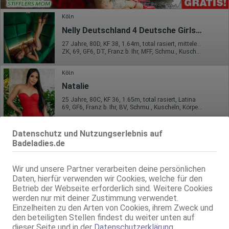
Köln
Nelly Deutschland 4 Deutsche Girls (18+)
27 Jahre, 80D, KF 38, 1.64m, total rasiert, mitteleuropäisch
ZK, 69, GF6, DT, Franz b. Ihr, MFF, Schmu., Kuscheln
Köln
Natalie
25 Jahre, 80C, KF 36, 1.65m, total rasiert, Latina
69, GF6, Franz b. Ihr, BV, Schmu., Kuscheln, Körperküs., DSa
Köln
Datenschutz und Nutzungserlebnis auf
Honey
Badeladies.de
25 Jahre, 80B, KF 34, 1.50m, 50 kg, total rasiert, Latina
Schmu., Kuscheln, Körperküs., GBp, KBp, RS
Wir und unsere Partner verarbeiten deine persönlichen
Daten, hierfür verwenden wir Cookies, welche für den
Köln
Betrieb der Webseite erforderlich sind. Weitere Cookies
werden nur mit deiner Zustimmung verwendet.
Luuna1
Einzelheiten zu den Arten von Cookies, ihrem Zweck und
22 Jahre, 75C, KF 34, 1.50m, 50 kg, total rasiert, asiatisch
den beteiligten Stellen findest du weiter unten auf
ZK, 69, GF6, DT, NSa, Franz b. Ihr, BV
dieser Seite und in der
Datenschutzerklärung
.