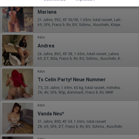
Datenschutzerklärung zu finden.
Köln
VIDEO
https://developers.google.com/analytics/devguides/collectio
Mariana
n/analyticsjs/cookie-usage?
hl=de#gtagjs_google_analytics_4_-_cookie_usage
21 Jahre, 95C, KF 36/38, 1.65m, total rasiert, Latina
69, GF6, Franz b. Ihr, BV, Schmu., Kuscheln, Körperküs., DSa
Herausgeber:
Google Ireland Limited
Köln
Erhobene Daten:
Andrea
Die erzeugten Informationen über die Benutzung unserer
Webseiten sowie die von dem Browser übermittelte IP-Adresse
26 Jahre, 80C, KF 38, 1.65m, total rasiert, Latina
werden übertragen und gespeichert. Dabei können aus den
69, DT, NSa, Franz b. Ihr, BV, Schmu., Kuscheln, Körperküs.
verarbeiteten Daten pseudonyme Nutzungsprofile der Nutzer
erstellt werden. Diese Informationen wird Google gegebenenfalls
Köln
auch an Dritte übertragen, sofern dies gesetzlich
vorgeschrieben wird oder, soweit Dritte diese Daten im Auftrag
Ts Celin Party! Neue Nummer
von Google verarbeiten. Die IP-Adresse der Nutzer wird von
Google innerhalb von Mitgliedstaaten der Europäischen Union
TS, 25 Jahre, 1.69m, 65 kg, total rasiert, mitteleuropäisch
oder in anderen Vertragsstaaten des Abkommens über den
ZK, AV, GF6, NSp, dominant, Franz b. Ihr, MMF
Europäischen Wirtschaftsraum gekürzt, dies bedeutet, dass alle
Daten anonym erhoben werden. Nur in Ausnahmefällen wird die
Köln
volle IP-Adresse an einen Server von Google in den USA
übertragen und dort gekürzt. Die von dem Browser des Nutzers
Vanda Neu*
übermittelte IP-Adresse wird nicht mit anderen Daten von Google
zusammengeführt.
31 Jahre, 80D, KF 34, 1.65m, total rasiert
ZK, 69, GF6, DT, Franz b. Ihr, BV, Schmu., Kuscheln
Erhobene Informationen zum Besucherverhalten sind folgende:
Köln