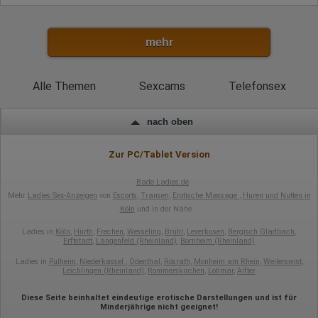
mehr
Alle Themen
Sexcams
Telefonsex
nach oben
Zur PC/Tablet Version
Bade Ladies.de
Mehr
Ladies Sex-Anzeigen
von
Escorts
,
Transen
,
Erotische Massage
,
Huren und Nutten in
Köln
und in der Nähe
Ladies in
Köln
,
Hürth
,
Frechen
,
Wesseling
,
Brühl
,
Leverkusen
,
Bergisch Gladbach
,
Erftstadt
,
Langenfeld (Rheinland)
,
Bornheim (Rheinland)
Ladies in
Pulheim
,
Niederkassel
,
Odenthal
,
Rösrath
,
Monheim am Rhein
,
Weilerswist
,
Leichlingen (Rheinland)
,
Rommerskirchen
,
Lohmar
,
Alfter
Diese Seite beinhaltet eindeutige erotische Darstellungen und ist für
Minderjährige nicht geeignet!