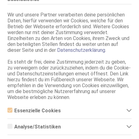
Konstanz
2.9km, Max-Stromeyer-Str. 53a
Wir und unsere Partner verarbeiten deine persönlichen
Cataleya
Daten, hierfür verwenden wir Cookies, welche für den
Betrieb der Webseite erforderlich sind. Weitere Cookies
Kiekerei 3a
werden nur mit deiner Zustimmung verwendet.
29 Jahre, 75B, KF 34, 1.65m, total rasiert, osteuropäisch
ZK, 69, GF6, DT, NSa, NSp, devot
Einzelheiten zu den Arten von Cookies, ihrem Zweck und
den beteiligten Stellen findest du weiter unten auf
dieser Seite und in der
Datenschutzerklärung
.
Konstanz
2.9km, Max-Stromeyer-Str. 53a
Es steht dir frei, deine Zustimmung jederzeit zu geben,
Nina
zu verweigern oder zurückzuziehen, indem du die Cookie-
Kiekerei 3a
und Datenschutzeinstellungen erneut öffnest. Den Link
27 Jahre, 75A, KF 34/36, 1.58m, total rasiert, osteuropäisch
hierzu findest du im Fußbereich unserer Webseite. Wir
ZK, 69, GF6, devot, Franz b. Ihr, BV, MFF
empfehlen in die Verwendung von Cookies einzuwilligen,
um die bestmögliche Nutzererfahrung auf unserer
Konstanz
Webseite erleben zu können.
2.9km, Max-Stromeyer-Str. 53a
Nicole
Essenzielle Cookies
Kiekerei 3a
Essenzielle Cookies sind alle notwendigen Cookies, die für den
30 Jahre, 75B, KF 36, 1.57m, total rasiert, Latina
Betrieb der Webseite notwendig sind, indem Grundfunktionen
ZK, AV, 69, GF6, DT, NSp, devot
Analyse/Statistiken
ermöglicht werden. Die Webseite kann ohne diese Cookies nicht
richtig funktionieren.
Analyse- bzw. Statistikcookies sind Cookies, die der Analyse der
Konstanz