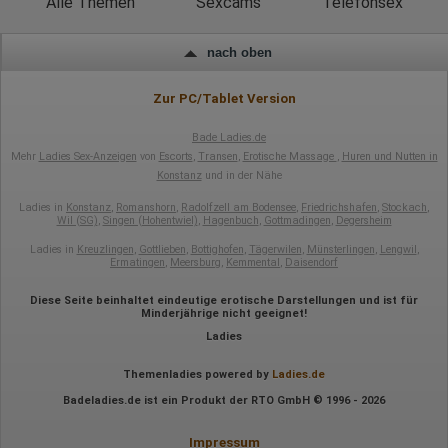
Alle Themen
Sexcams
Telefonsex
Hotjar
Wir nutzen Hotjar als Webanalysedient. Es wird verwendet, um
Daten über das Benutzerverhalten zu sammeln. Hotjar kann
nach oben
auch im Rahmen von Umfragen und Feedbackfunktionen, die
auf unserer Website eingebunden sind, von Ihnen bereitgestellte
Zur PC/Tablet Version
Informationen verarbeiten.
Herausgeber:
Bade Ladies.de
Hotjar Limited, Malta
Mehr
Ladies Sex-Anzeigen
von
Escorts
,
Transen
,
Erotische Massage
,
Huren und Nutten in
Erhobene Daten:
Konstanz
und in der Nähe
Datum und Uhrzeit des Besuchs
Ladies in
Konstanz
,
Romanshorn
,
Radolfzell am Bodensee
,
Friedrichshafen
,
Stockach
,
Wil (SG)
,
Singen (Hohentwiel)
,
Hagenbuch
,
Gottmadingen
,
Degersheim
Gerätetyp
Geografischer Standort
Ladies in
Kreuzlingen
,
Gottlieben
,
Bottighofen
,
Tägerwilen
,
Münsterlingen
,
Lengwil
,
IP-Adresse
Ermatingen
,
Meersburg
,
Kemmental
,
Daisendorf
Mausbewegungen
Besuchte Seiten
Diese Seite beinhaltet eindeutige erotische Darstellungen und ist für
Referrer URL
Minderjährige nicht geeignet!
Bildschirmauflösung
Eindeutige Gerätekennung
Ladies
Sprachinformationen
Gerätebestriebssystem
Themenladies powered by
Ladies.de
Browser-Typ
Klicks
Badeladies.de ist ein Produkt der RTO GmbH © 1996 - 2026
Domain-Name
Eindeutige Benutzerkennung
Impressum
Antworten auf Umfragen