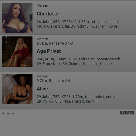
Hotjar Limited, Malta
Viersen
Erhobene Daten:
Charlotte
Datum und Uhrzeit des Besuchs
26 Jahre, 85B, KF 38/40, 1.65m, total rasiert, Latina
Gerätetyp
69, GF6, Franz b. Ihr, BV, Schmu., Kuscheln, Körperküs., DSa
Geografischer Standort
IP-Adresse
Viersen
Mausbewegungen
9.7km, Rahserfeld 1-3
Besuchte Seiten
Referrer URL
Aga Privat
Bildschirmauflösung
85D, KF 38, 1.68m, 70 kg, teilrasiert, osteuropäisch
Eindeutige Gerätekennung
69, Franz b. Ihr, BV, Schmu., Kuscheln, Körperküs., EL, Mast.
Sprachinformationen
Gerätebestriebssystem
Browser-Typ
Viersen
Klicks
9.7km, Rahserfeld 4
Domain-Name
Alice
Eindeutige Benutzerkennung
Antworten auf Umfragen
29 Jahre, 75B, KF 36, 1.73m, total rasiert, osteuropäisch
ZK, AV, 69, GF6, NSa, Franz b. Ihr, MFF
Ort der Verarbeitung:
Europäische Union
SolAds
Anzeige
Rechtliche Grundlage der Verarbeitung
Art. 6 Abs. 1 S. 1 lit. a DSGVO