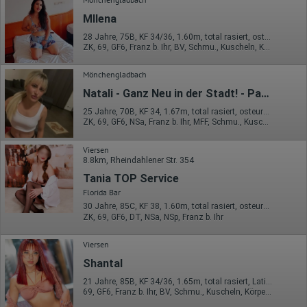
Erhobene Informationen zum Besucherverhalten sind folgende:
MIlena
Herkunft (Land und Stadt)
Sprache
28 Jahre, 75B, KF 34/36, 1.60m, total rasiert, osteuropäisch
Betriebssystem
ZK, 69, GF6, Franz b. Ihr, BV, Schmu., Kuscheln, Körperküs.
Gerät (PC, Tablet-PC oder Smartphone)
Browser und alle verwendeten Add-ons
Mönchengladbach
Auflösung des Computers
Besucherquelle (Facebook, Suchmaschine oder
Natali - Ganz Neu in der Stadt! - Party 24/7
verweisende Webseite)
Welche Dateien wurden heruntergeladen?
25 Jahre, 70B, KF 34, 1.67m, total rasiert, osteuropäisch
Welche Videos angeschaut?
ZK, 69, GF6, NSa, Franz b. Ihr, MFF, Schmu., Kuscheln
Wurden Werbebanner angeklickt?
Wohin ging der Besucher? Klickte er auf weitere Seiten des
Viersen
Portals oder hat er sie komplett verlassen?
8.8km, Rheindahlener Str. 354
Wie lange blieb der Besucher?
Tania TOP Service
Ort der Verarbeitung:
Florida Bar
Europäische Union & USA
30 Jahre, 85C, KF 38, 1.60m, total rasiert, osteuropäisch
Hotjar
ZK, 69, GF6, DT, NSa, NSp, Franz b. Ihr
Wir nutzen Hotjar als Webanalysedient. Es wird verwendet, um
Viersen
Daten über das Benutzerverhalten zu sammeln. Hotjar kann
auch im Rahmen von Umfragen und Feedbackfunktionen, die
Shantal
auf unserer Website eingebunden sind, von Ihnen bereitgestellte
21 Jahre, 85B, KF 34/36, 1.65m, total rasiert, Latina
Informationen verarbeiten.
69, GF6, Franz b. Ihr, BV, Schmu., Kuscheln, Körperküs., DSa
Herausgeber: