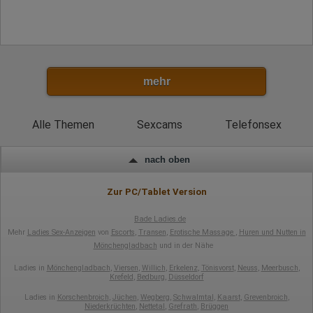
mehr
Alle Themen
Sexcams
Telefonsex
nach oben
Zur PC/Tablet Version
Bade Ladies.de
Mehr
Ladies Sex-Anzeigen
von
Escorts
,
Transen
,
Erotische Massage
,
Huren und Nutten in
Mönchengladbach
und in der Nähe
Ladies in
Mönchengladbach
,
Viersen
,
Willich
,
Erkelenz
,
Tönisvorst
,
Neuss
,
Meerbusch
,
Krefeld
,
Bedburg
,
Düsseldorf
Ladies in
Korschenbroich
,
Jüchen
,
Wegberg
,
Schwalmtal
,
Kaarst
,
Grevenbroich
,
Niederkrüchten
,
Nettetal
,
Grefrath
,
Brüggen