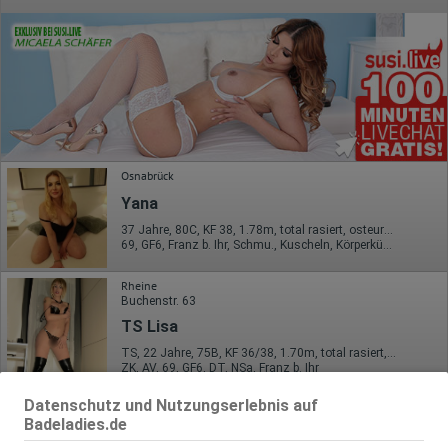
Osnabrück
Yana
37 Jahre, 80C, KF 38, 1.78m, total rasiert, osteuropäisch
69, GF6, Franz b. Ihr, Schmu., Kuscheln, Körperküs., Mast., Nylon
Rheine
Buchenstr. 63
TS Lisa
TS, 22 Jahre, 75B, KF 36/38, 1.70m, total rasiert, Latina
ZK, AV, 69, GF6, DT, NSa, Franz b. Ihr
Datenschutz und Nutzungserlebnis auf
Ahlen
Badeladies.de
Zum Richterbach 57