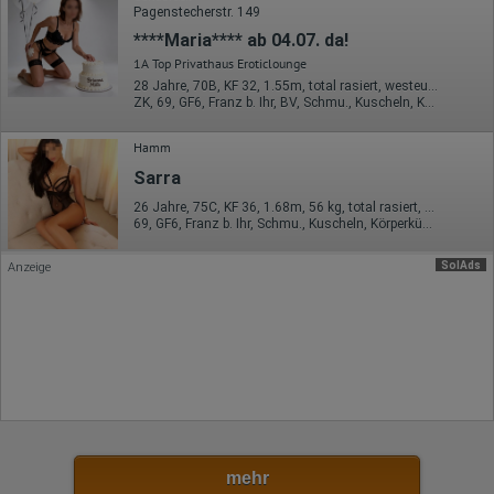
Ort der Verarbeitung:
Pagenstecherstr. 149
Europäische Union
****Maria**** ab 04.07. da!
Rechtliche Grundlage der Verarbeitung
1A Top Privathaus Eroticlounge
Art. 6 Abs. 1 S. 1 lit. a DSGVO
28 Jahre, 70B, KF 32, 1.55m, total rasiert, westeuropäisch
ZK, 69, GF6, Franz b. Ihr, BV, Schmu., Kuscheln, Körperküs.
Hamm
Sarra
26 Jahre, 75C, KF 36, 1.68m, 56 kg, total rasiert, osteuropäisch
69, GF6, Franz b. Ihr, Schmu., Kuscheln, Körperküs., KBp, EL
SolAds
Anzeige
mehr