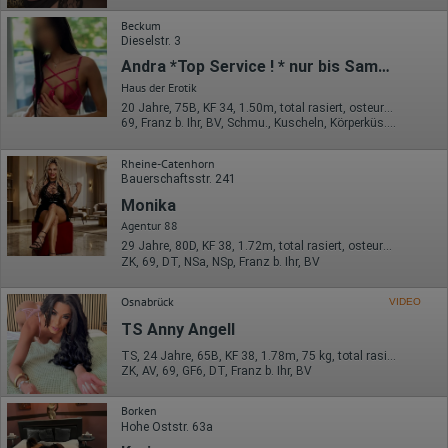
Europäischen Wirtschaftsraum gekürzt, dies bedeutet, dass alle
Daten anonym erhoben werden. Nur in Ausnahmefällen wird die
Beckum
volle IP-Adresse an einen Server von Google in den USA
Dieselstr. 3
übertragen und dort gekürzt. Die von dem Browser des Nutzers
Andra *Top Service ! * nur bis Samstag
übermittelte IP-Adresse wird nicht mit anderen Daten von Google
zusammengeführt.
Haus der Erotik
20 Jahre, 75B, KF 34, 1.50m, total rasiert, osteuropäisch
Erhobene Informationen zum Besucherverhalten sind folgende:
69, Franz b. Ihr, BV, Schmu., Kuscheln, Körperküs., DSa, DSp
Herkunft (Land und Stadt)
Rheine-Catenhorn
Sprache
Betriebssystem
Bauerschaftsstr. 241
Gerät (PC, Tablet-PC oder Smartphone)
Monika
Browser und alle verwendeten Add-ons
Agentur 88
Auflösung des Computers
Besucherquelle (Facebook, Suchmaschine oder
29 Jahre, 80D, KF 38, 1.72m, total rasiert, osteuropäisch
verweisende Webseite)
ZK, 69, DT, NSa, NSp, Franz b. Ihr, BV
Welche Dateien wurden heruntergeladen?
Welche Videos angeschaut?
Osnabrück
VIDEO
Wurden Werbebanner angeklickt?
Wohin ging der Besucher? Klickte er auf weitere Seiten des
TS Anny Angell
Portals oder hat er sie komplett verlassen?
Wie lange blieb der Besucher?
TS, 24 Jahre, 65B, KF 38, 1.78m, 75 kg, total rasiert, Latina
ZK, AV, 69, GF6, DT, Franz b. Ihr, BV
Ort der Verarbeitung:
Europäische Union & USA
Borken
Hohe Oststr. 63a
Hotjar