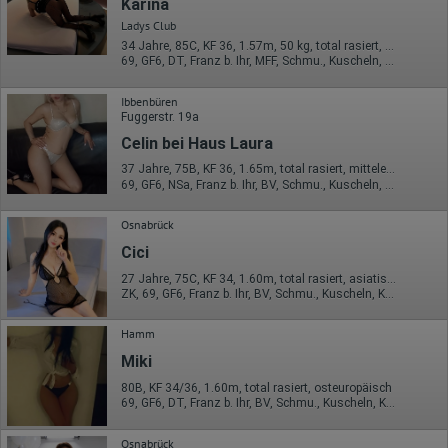
Karina
Wir nutzen Hotjar als Webanalysedient. Es wird verwendet, um
Ladys Club
Daten über das Benutzerverhalten zu sammeln. Hotjar kann
34 Jahre, 85C, KF 36, 1.57m, 50 kg, total rasiert, Latina
auch im Rahmen von Umfragen und Feedbackfunktionen, die
69, GF6, DT, Franz b. Ihr, MFF, Schmu., Kuscheln, Körperküs.
auf unserer Website eingebunden sind, von Ihnen bereitgestellte
Informationen verarbeiten.
Ibbenbüren
Herausgeber:
Fuggerstr. 19a
Hotjar Limited, Malta
Celin bei Haus Laura
Erhobene Daten:
37 Jahre, 75B, KF 36, 1.65m, total rasiert, mitteleuropäisch
69, GF6, NSa, Franz b. Ihr, BV, Schmu., Kuscheln, Körperküs.
Datum und Uhrzeit des Besuchs
Gerätetyp
Geografischer Standort
Osnabrück
IP-Adresse
Mausbewegungen
Cici
Besuchte Seiten
27 Jahre, 75C, KF 34, 1.60m, total rasiert, asiatisch
Referrer URL
ZK, 69, GF6, Franz b. Ihr, BV, Schmu., Kuscheln, Körperküs.
Bildschirmauflösung
Eindeutige Gerätekennung
Sprachinformationen
Hamm
Gerätebestriebssystem
Miki
Browser-Typ
Klicks
80B, KF 34/36, 1.60m, total rasiert, osteuropäisch
Domain-Name
69, GF6, DT, Franz b. Ihr, BV, Schmu., Kuscheln, Körperküs.
Eindeutige Benutzerkennung
Antworten auf Umfragen
Osnabrück