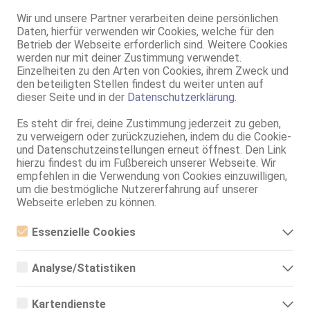
Alexa
Wir und unsere Partner verarbeiten deine persönlichen
49 Jahre, 85B, KF 40/42, 1.60m, total rasiert, osteuropäisch
Daten, hierfür verwenden wir Cookies, welche für den
ZK, 69, GF6, BV, Schmu., Kuscheln, Körperküs., KBp
Betrieb der Webseite erforderlich sind. Weitere Cookies
werden nur mit deiner Zustimmung verwendet.
Osnabrück
VIDEO
Einzelheiten zu den Arten von Cookies, ihrem Zweck und
RÜYA-JASMIN
den beteiligten Stellen findest du weiter unten auf
37 Jahre, 75C, KF 34, 1.70m, total rasiert, deutsch
dieser Seite und in der
Datenschutzerklärung
.
ZK, AV, 69, GF6, BV, Schmu., Kuscheln, Körperküs.
Es steht dir frei, deine Zustimmung jederzeit zu geben,
Osnabrück
zu verweigern oder zurückzuziehen, indem du die Cookie-
Pagenstecherstr. 32
und Datenschutzeinstellungen erneut öffnest. Den Link
Lexy aus Rumänien
hierzu findest du im Fußbereich unserer Webseite. Wir
empfehlen in die Verwendung von Cookies einzuwilligen,
Casa Romantico
um die bestmögliche Nutzererfahrung auf unserer
21 Jahre, 75C, KF 34/36, 1.64m, total rasiert, osteuropäisch
Webseite erleben zu können.
ZK, 69, GF6, DT, NSa, Franz b. Ihr, BV
Münster
Essenzielle Cookies
VIDEO
Höltenweg 49
Essenzielle Cookies sind alle notwendigen Cookies, die für den
Ella im Studio Royal
Betrieb der Webseite notwendig sind, indem Grundfunktionen
Analyse/Statistiken
ermöglicht werden. Die Webseite kann ohne diese Cookies nicht
Studio Royal
richtig funktionieren.
Analyse- bzw. Statistikcookies sind Cookies, die der Analyse der
34 Jahre, 90D, KF 40, 1.73m, 75 kg, total rasiert, mitteleuropäisch
Webseiten-Nutzung und der Erstellung von anonymisierten
ZK, AV, 69, GF6, DT, NSa, devot
Kartendienste
Zugriffsstatistiken dienen. Sie helfen den Webseiten-Besitzern zu